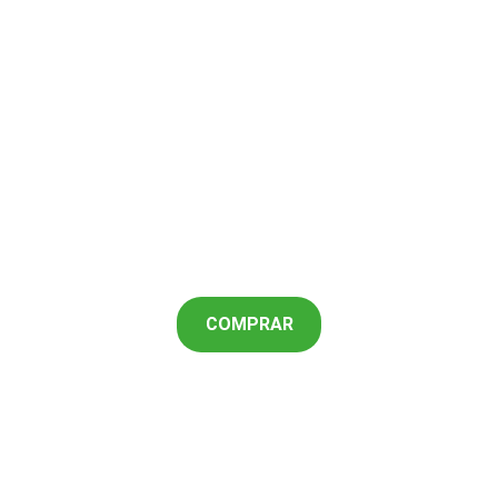
Paixão pelo cacau é o 
que nos movimenta
Movidos por paixão, transformamos o 
cacau selvagem do Oiapoque em 
chocolates artesanais únicos, que 
contam a rica história da Amazônia em 
cada mordida.
COMPRAR