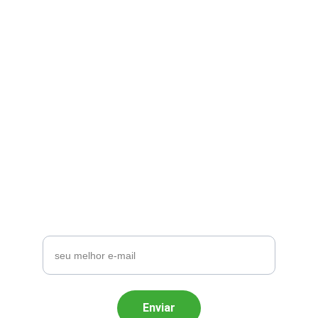
Se inscreva na nossa 
newsletter
Receba novidades e promoções 
exclusivas.
Email
Enviar