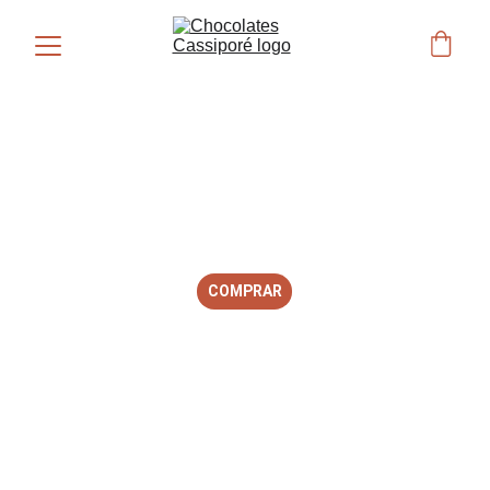
DO GRÃO 
À BARRA
Conheça o cacau  nativo da Floresta de 
Várzea do Oiapoque- Amapá
COMPRAR